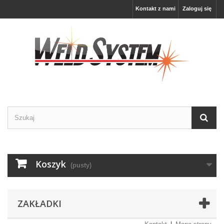
Kontakt z nami
Zaloguj się
Koszyk
(pusty)
ZAKŁADKI