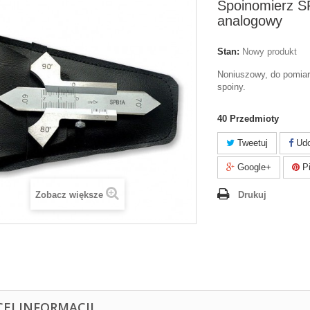
Spoinomierz S
analogowy
Stan:
Nowy produkt
Noniuszowy, do pomiar
spoiny
.
40
Przedmioty
Tweetuj
Udo
Google+
Pi
Zobacz większe
Drukuj
CEJ INFORMACJI