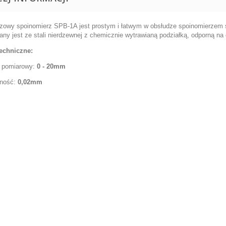
zowy spoinomierz SPB-1A jest prostym i łatwym w obsłudze spoinomierzem 
ny jest ze stali nierdzewnej z chemicznie wytrawianą podziałką, odporną na
echniczne:
 pomiarowy:
0 - 20mm
dność:
0,02mm