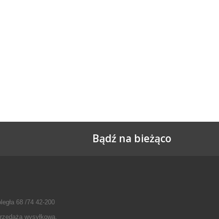
Bądź na bieżąco
legła 68 /74 42-200
przedażą wysyłkową.