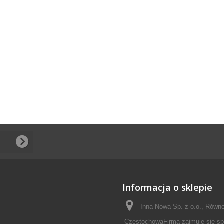
Informacja o sklepie
Inna Nowa Sp. z o.o., Równo
CzęstochowaFirma zajmuje się s