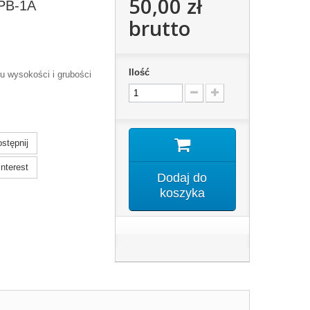
50,00 zł
PB-1A
brutto
Ilość
u wysokości i grubości
stępnij
nterest
Dodaj do
koszyka