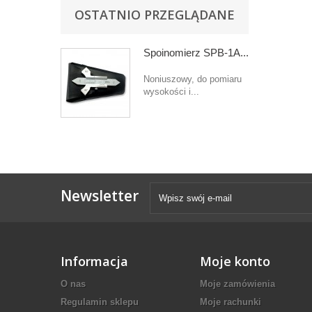
OSTATNIO PRZEGLĄDANE
Spoinomierz SPB-1A...
Noniuszowy, do pomiaru
wysokości i...
Newsletter
Informacja
Moje konto
O nas
Moje zamówienia
Regulamin sklepu
Moje rachunki