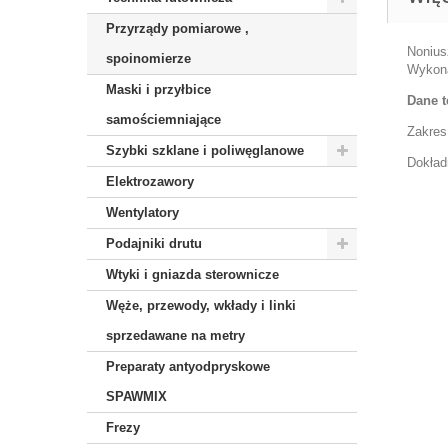
Przyrządy pomiarowe ,
Nonius
spoinomierze
Wykona
Maski i przyłbice
Dane t
samościemniające
Zakres
Szybki szklane i poliwęglanowe
Dokła
Elektrozawory
Wentylatory
Podajniki drutu
Wtyki i gniazda sterownicze
Węże, przewody, wkłady i linki
sprzedawane na metry
Preparaty antyodpryskowe
SPAWMIX
Frezy