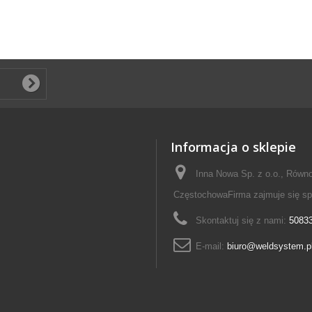
Informacja o sklepie
Inna Nowa Sp. z o.o., Równo
CzęstochowaFirma zajmuje się s
Skontaktuj się z nami:
5083
E-mail:
biuro@weldsystem.p