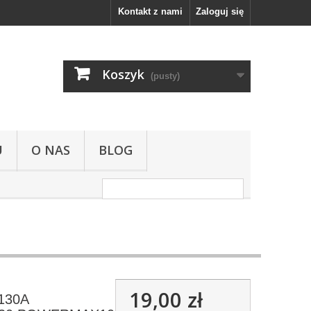
Kontakt z nami
Zaloguj się
Koszyk
(pusty)
U
O NAS
BLOG
19,00 zł
-130A