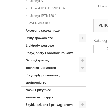
Uchwyt A-141
Elektr
Uchwyt IPXM102/IPX102
Uchwyt IPTM120 /
POWERMAX1000
PLI
Akcesoria spawalnicze
Druty spawalnicze
Katalog
Elektrody węglowe
Pozycjonery i obrotniki rolkowe
Osprzęt gazowy
Technika lutownicza
Przyrządy pomiarowe ,
spoinomierze
Maski i przyłbice
samościemniające
Szybki szklane i poliwęglanowe