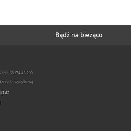
Bądź na bieżąco
legła 68 /74 42-200
przedażą wysyłkową.
32182
l