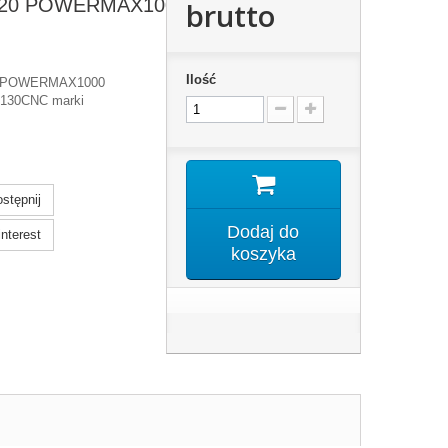
M120 POWERMAX1000
brutto
Ilość
0, POWERMAX1000
 130CNC marki
stępnij
Dodaj do
nterest
koszyka