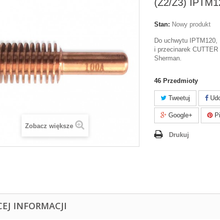
(Z2/Z3) IPT
Stan:
Nowy produkt
Do uchwytu IPTM12
i przecinarek CUTTER
Sherman.
46
Przedmioty
Tweetuj
Udo
Google+
Pi
Zobacz większe
Drukuj
CEJ INFORMACJI