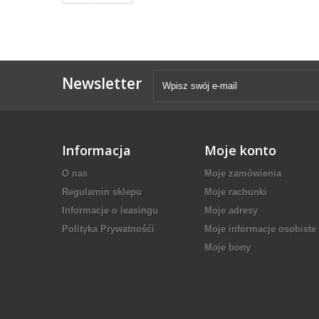
Newsletter
Informacja
Moje konto
O nas
Moje zamówienia
Regulamin sklepu
Moje rachunki
Informacje o leasingu
Moje adresy
Polityka Prywatnośći
Moje informacje osobiste
Moje bony